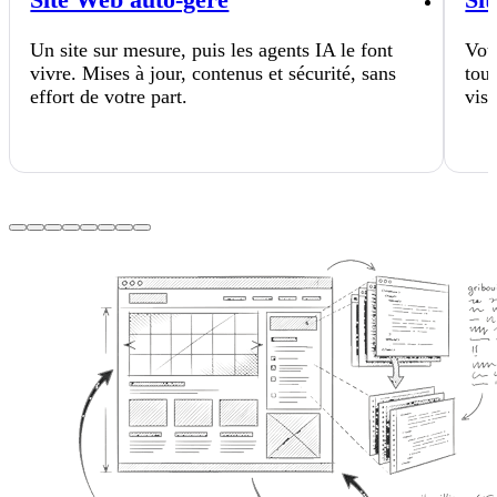
Site Web auto-géré
Si
Un site sur mesure, puis les agents IA le font
Votr
vivre. Mises à jour, contenus et sécurité, sans
tou
effort de votre part.
visi