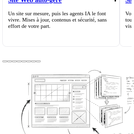
Site Web auto-géré
Si
Un site sur mesure, puis les agents IA le font
Votr
vivre. Mises à jour, contenus et sécurité, sans
tou
effort de votre part.
visi